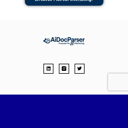
AIDocParser © 2023 Tous Droits Réservés.
English
(
Anglais
)
Français